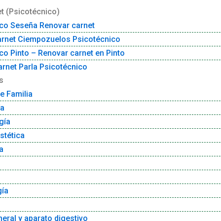
t (Psicotécnico)
co Seseña Renovar carnet
arnet Ciempozuelos Psicotécnico
co Pinto – Renovar carnet en Pinto
rnet Parla Psicotécnico
s
e Familia
ía
gía
stética
a
gía
neral y aparato digestivo