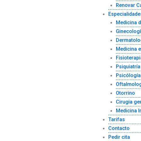
Renovar Ca
Especialidade
Medicina d
Ginecolog
Dermatolo
Medicina e
Fisioterapi
Psiquiatría
Psicólogía
Oftalmolo
Otorrino
Cirugia ge
Medicina I
Tarifas
Contacto
Pedir cita