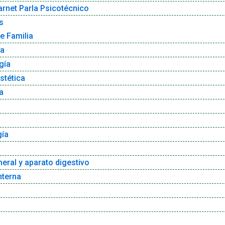
rnet Parla Psicotécnico
s
e Familia
ía
gía
stética
a
gía
neral y aparato digestivo
nterna