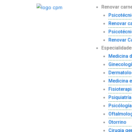
Ir
Renovar carne
al
Psicotécni
contenido
Renovar c
Psicotécni
Renovar Ca
Especialidade
Medicina d
Ginecolog
Dermatolo
Medicina e
Fisioterapi
Psiquiatría
Psicólogía
Oftalmolo
Otorrino
Cirugia ge